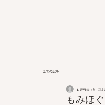
全ての記事
石井有美
2月12日
もみほぐ